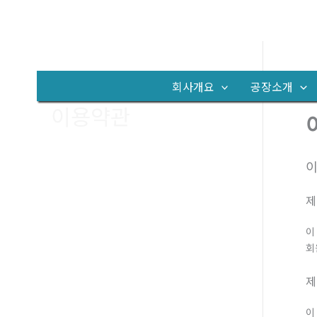
콘
텐
츠
로
회사개요
공장소개
건
이용약관
너
뛰
기
제
이
회
제
이