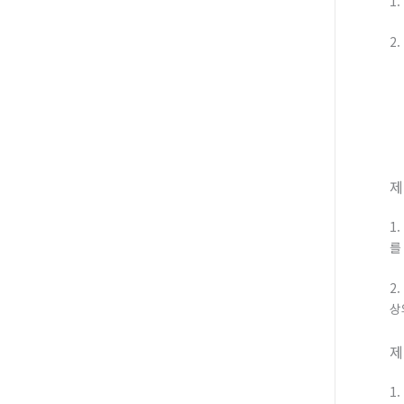
1
2
제
1
를
2
상
제
1