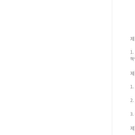
제
1
책
제
1
2
3
제