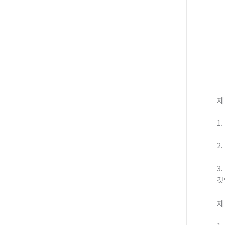
제
1
2
3
것
제