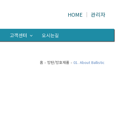
HOME
│
관리자
의
고객센터
오시는길
홈
방탄/방호제품
01. About Ballistic