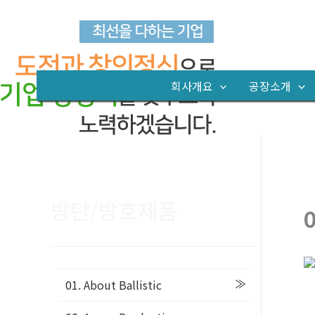
콘
텐
츠
로
회사개요
공장소개
건
너
뛰
기
방탄/방호제품
0
01. About Ballistic