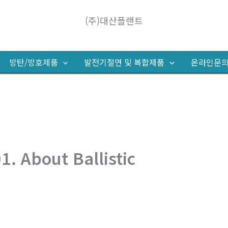
(주)대산플랜트
방탄/방호제품
발전기절연 및 복합제품
온라인문
1. About Ballistic