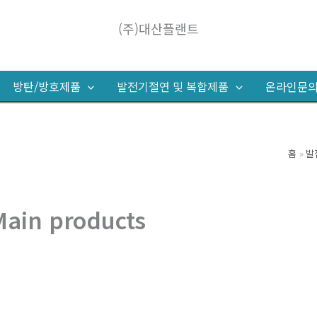
(주)대산플랜트
방탄/방호제품
발전기절연 및 복합제품
온라인문
홈
발
Main products