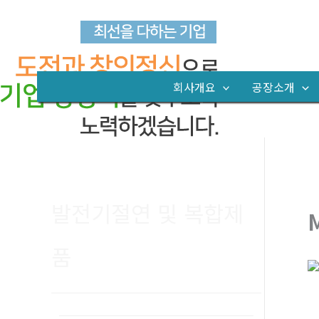
콘
텐
츠
로
회사개요
공장소개
건
너
뛰
기
발전기절연 및 복합제
품