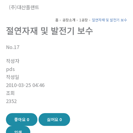
콘
(주)대산플랜트
텐
츠
홈
공장소개
1공장
절연자재 및 발전기 보수
로
절연자재 및 발전기 보수
건
너
No.17
뛰
기
작성자
pds
작성일
2010-03-25 04:46
조회
2352
좋아요
0
싫어요
0
인쇄