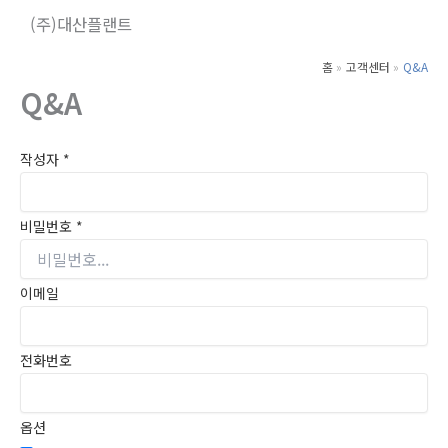
콘
(주)대산플랜트
텐
츠
홈
고객센터
Q&A
로
Q&A
건
너
작성자
*
뛰
기
비밀번호
*
이메일
전화번호
옵션