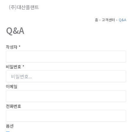
콘
(주)대산플랜트
텐
츠
홈
고객센터
Q&A
로
Q&A
건
너
작성자
*
뛰
기
비밀번호
*
이메일
전화번호
옵션